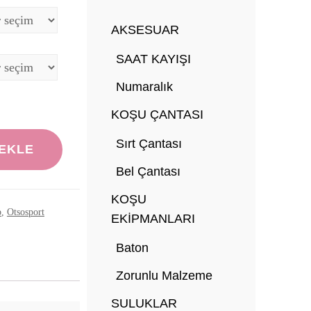
AKSESUAR
SAAT KAYIŞI
Numaralık
KOŞU ÇANTASI
Sırt Çantası
 EKLE
Bel Çantası
KOŞU
p
,
Otsosport
EKİPMANLARI
Baton
Zorunlu Malzeme
SULUKLAR