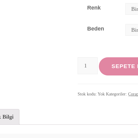
Renk
Beden
OTSO
SEPETE
Cycling
Yüksek
Kesim
Stok kodu:
Yok
Kategoriler:
Çora
Spor
Çorap
 Bilgi
adet