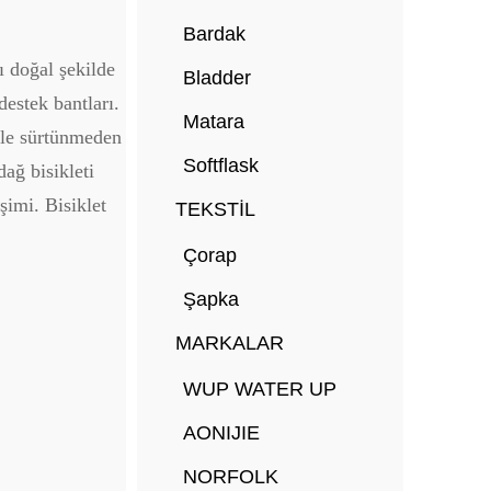
Bardak
ı doğal şekilde
Bladder
estek bantları.
Matara
 ile sürtünmeden
Softflask
ağ bisikleti
şimi. Bisiklet
TEKSTİL
Çorap
Şapka
MARKALAR
WUP WATER UP
AONIJIE
NORFOLK