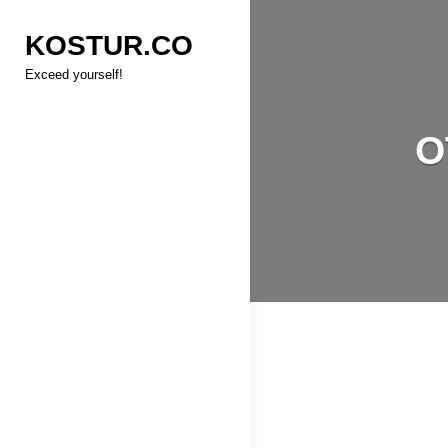
Skip
KOSTUR.CO
to
content
Exceed yourself!
O